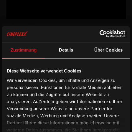
Dokumentarfilm
/
2014
/
88min
AT / CH
Regie:
Bruno Moll
Zustimmung
Details
Über Cookies
Drehbuch:
Bruno Moll, Marino Formenti
Kamera:
Christian Haake
Schnitt:
Manfred Zazzi
Besetzung:
Marino Formenti, Johann Hauf, Vedran Nedelkovski,
Diese Webseite verwendet Cookies
Heinz Rögl, Ahmed Yousif, Julia Zdarsky
Wir verwenden Cookies, um Inhalte und Anzeigen zu
Dokumentarfilm
personalisieren, Funktionen für soziale Medien anbieten
zu können und die Zugriffe auf unsere Website zu
analysieren. Außerdem geben wir Informationen zu Ihrer
Mit fünf musikalischen Laien, Wiener und Wienerinnen
Verwendung unserer Website an unsere Partner für
unterschiedlichster Herkunft, studiert Formenti im privaten,
soziale Medien, Werbung und Analysen weiter. Unsere
intimen Rahmen verschiedene Lieder von Franz Schubert ein. Die
Begegnung dieser Menschen mit dem Universum Schuberts ist
Partner führen diese Informationen möglicherweise mit
zentrales Thema dieses Films: Er dokumentiert den
weiteren Daten zusammen, die Sie ihnen bereitgestellt