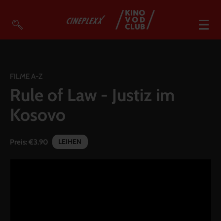
VOD Filme A-Z
VOD Empfehlungen
FILME A-Z
Rule of Law - Justiz im
So geht’s
Kosovo
Filmpakete
Gutscheine
LEIHEN
Preis:
€3.90
Account
Warenkorb
Suche