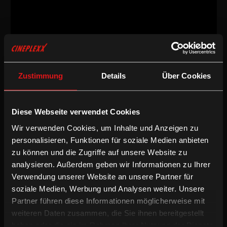
Dokumentarfilm
/
2006
/
99min
Zustimmung
Details
Über Cookies
AT
Regie:
Susanne Brandstätter
Drehbuch:
Susanne Brandstätter
Diese Webseite verwendet Cookies
Kamera:
Jerzy Palacz
Wir verwenden Cookies, um Inhalte und Anzeigen zu
Schnitt:
Veronika Hlawatsch, Michaela Müllner
Sprache & Untertitel:
Mehrsprachige OV mit deUT
personalisieren, Funktionen für soziale Medien anbieten
zu können und die Zugriffe auf unsere Website zu
/
/
Deutsche UT
Dokumentarfilm
Preisgekrönt
analysieren. Außerdem geben wir Informationen zu Ihrer
Verwendung unserer Website an unsere Partner für
soziale Medien, Werbung und Analysen weiter. Unsere
UNO-Richterin Claudia Fenz kommt in Prizren optimistisch und
voll mit Illusionen an. Die österreichische Richterin soll helfen,
Partner führen diese Informationen möglicherweise mit
Gesetzmäßigkeit und Demokratie im Kosovo zu etablieren, aber
weiteren Daten zusammen, die Sie ihnen bereitgestellt
die Frustrationen werden von Tag zu Tag größer. Sie leitet einen
haben oder die sie im Rahmen Ihrer Nutzung der Dienste