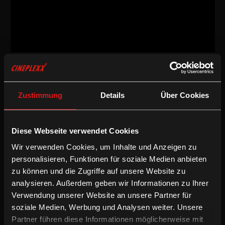
Science Fiction
/
1991
/
89min
Empfohlen ab 16 Jahren
AT
Zustimmung
Details
Über Cookies
Regie:
Ursula Pürrer, Dietmar Schipek, Ashley Hans Scheirl
Drehbuch:
Ashley Hans Scheirl
Kamera:
Dietmar Schipek
Diese Webseite verwendet Cookies
Schnitt:
Ursula Pürrer, Ashley Hans Scheirl
Wir verwenden Cookies, um Inhalte und Anzeigen zu
Besetzung:
Luise Kubelka, Anthony Escott, Gabriele
Szekatsch, Margarete Neumann, Ashley Hans Scheirl, u. a.
personalisieren, Funktionen für soziale Medien anbieten
zu können und die Zugriffe auf unsere Website zu
/
Experimentell
Science Fiction
analysieren. Außerdem geben wir Informationen zu Ihrer
Verwendung unserer Website an unsere Partner für
soziale Medien, Werbung und Analysen weiter. Unsere
ROTE OHREN FETZEN DURCH ASCHE ist ein Pop-Science-
Fiction-Lesben-Fantasy-Spielfilm, der im Jahr 2700 in der
Partner führen diese Informationen möglicherweise mit