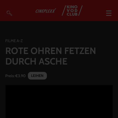
VOD Filme A-Z
VOD Empfehlungen
FILME A-Z
ROTE OHREN FETZEN
So geht’s
DURCH ASCHE
Filmpakete
Gutscheine
LEIHEN
Preis:
€3.90
Account
Warenkorb
Suche