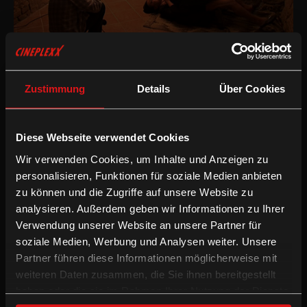
Dokumentarfilm
/
2013
/
75min
Zustimmung
Details
Über Cookies
AT
Regie:
Houchang Allahyari
Drehbuch:
Houchang Allahyari
Diese Webseite verwendet Cookies
Kamera:
Daniel Kundi
Wir verwenden Cookies, um Inhalte und Anzeigen zu
Schnitt:
Daniel Kundi
Besetzung:
David Baumgartner, Franciscus Beacon-Schandl,
personalisieren, Funktionen für soziale Medien anbieten
Hans Jörg Cerny, Nicolas Dinkel, Isabella Enzenhofer, Anna
zu können und die Zugriffe auf unsere Website zu
Grünwald, Gertrude Hell, Rudolf Hell, Wolfgang Hell, Albert
analysieren. Außerdem geben wir Informationen zu Ihrer
Kessler, Ines Körner, Marie-Therese Lind, Gerhard Hradil
Verwendung unserer Website an unsere Partner für
soziale Medien, Werbung und Analysen weiter. Unsere
Dokumentarfilm
Partner führen diese Informationen möglicherweise mit
weiteren Daten zusammen, die Sie ihnen bereitgestellt
Ein österreichischer Trash-Filmemacher bei der Arbeit: In diesem
haben oder die sie im Rahmen Ihrer Nutzung der Dienste
Dokumentarfilm wird der Filmemacher "Robert Tarantino" bei