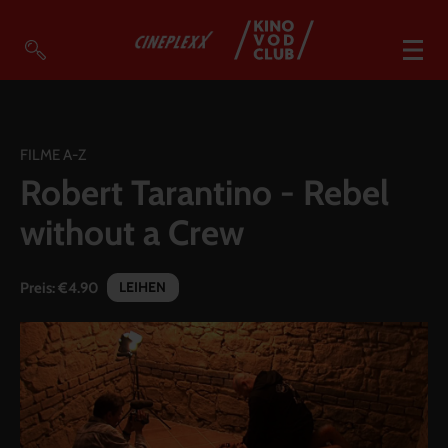
VOD Filme A-Z
VOD Empfehlungen
FILME A-Z
Robert Tarantino - Rebel
So geht’s
without a Crew
Filmpakete
Gutscheine
LEIHEN
Preis:
€4.90
Account
Warenkorb
Suche