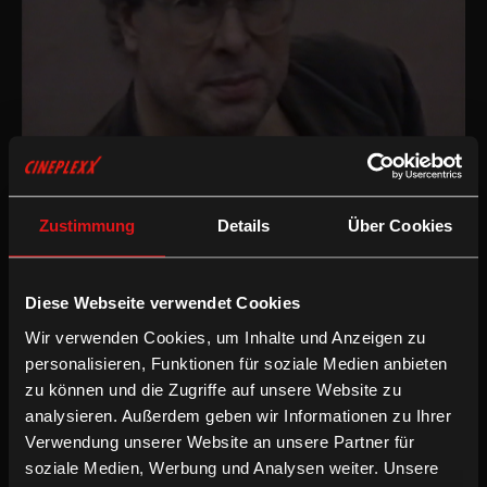
Dokumentarfilm
/
1985
/
45min
AT
Zustimmung
Details
Über Cookies
Regie:
VALIE EXPORT
Spielfilme von VALIE EXPORT:
Menschenfrauen
&
Die Praxis der Liebe
&
Unsichtbare Gegner
Diese Webseite verwendet Cookies
Wir verwenden Cookies, um Inhalte und Anzeigen zu
Weitere Dokumentationen von VALIE EXPORT:
Aktionskunst International
&
Das Unsagbare sagen
personalisieren, Funktionen für soziale Medien anbieten
zu können und die Zugriffe auf unsere Website zu
/
Dokumentarfilm
Experimentell
analysieren. Außerdem geben wir Informationen zu Ihrer
Verwendung unserer Website an unsere Partner für
soziale Medien, Werbung und Analysen weiter. Unsere
In ihrer prägnant-künstlerischen Handschrift portraitiert VALIE