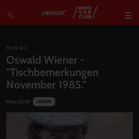
VOD Filme A-Z
VOD Empfehlungen
FILME A-Z
Oswald Wiener -
So geht’s
"Tischbemerkungen
Filmpakete
November 1985."
Gutscheine
Account
LEIHEN
Preis:
€3.90
Warenkorb
Suche