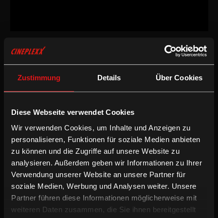
Dokumentarfilm
/
2013
/
85min
DE / LUX
Regie:
Angela Christlieb
Zustimmung
Details
Über Cookies
Drehbuch:
Patricia Fürst, Philipp Reimer
Kamera:
Jerzy Palacz
Schnitt:
Pia Dumont
Diese Webseite verwendet Cookies
Besetzung:
Marc Rollinger, Jordan Fox, Christian Alfred Kahrer,
Nilton Martins, André Mergenthaler, Ingmar Skrinjar
Wir verwenden Cookies, um Inhalte und Anzeigen zu
personalisieren, Funktionen für soziale Medien anbieten
Dokumentarfilm
zu können und die Zugriffe auf unsere Website zu
analysieren. Außerdem geben wir Informationen zu Ihrer
Naked Opera erzählt die Geschichte von Marc, einem Mann mit
Verwendung unserer Website an unsere Partner für
vielen Facetten und Talenten, brillant und wohlhabend, eine Art
soziale Medien, Werbung und Analysen weiter. Unsere
Luxemburger Don Giovanni. Doch, mit 36, ist Marcs Leben
Partner führen diese Informationen möglicherweise mit
überschattet von den Wunden seiner Kindheit und geprägt von
weiteren Daten zusammen, die Sie ihnen bereitgestellt
einer zerstörerischen Krankheit. Jedes Wochenende entflieht er