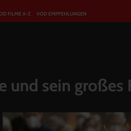
OD FILME A-Z
VOD EMPFEHLUNGEN
VOD Filme A-Z
VOD Empfehlungen
So geht’s
 und sein großes 
Filmpakete
Gutscheine
Account
Warenkorb
Suche