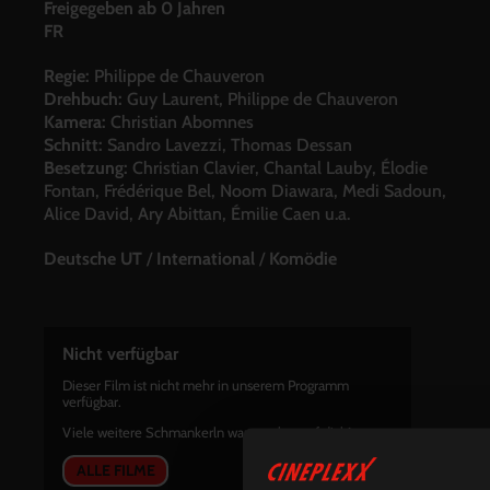
Freigegeben ab 0 Jahren
FR
Regie:
Philippe de Chauveron
Drehbuch:
Guy Laurent, Philippe de Chauveron
Kamera:
Christian Abomnes
Schnitt:
Sandro Lavezzi, Thomas Dessan
Besetzung:
Christian Clavier, Chantal Lauby, Élodie
Fontan, Frédérique Bel, Noom Diawara, Medi Sadoun,
Alice David, Ary Abittan, Émilie Caen u.a.
Deutsche UT
/
International
/
Komödie
Nicht verfügbar
Dieser Film ist nicht mehr in unserem Programm
verfügbar.
Viele weitere Schmankerln warten aber auf dich!
ALLE FILME