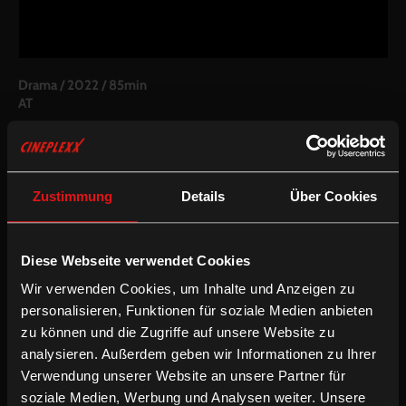
Drama
/
2022
/
85min
AT
Regie:
Amina Handke
Drehbuch:
Amina Handke
Kamera:
Marianne Andrea Borowiec
Schnitt:
Amina Handke
Zustimmung
Details
Über Cookies
Besetzung:
Libgart Schwarz, Caroline Peters, Helga Illich
Inkludierte Sprachfassungen:
Diese Webseite verwendet Cookies
Deutsche Fassung
Wir verwenden Cookies, um Inhalte und Anzeigen zu
Deutsche OV mit enUT
personalisieren, Funktionen für soziale Medien anbieten
Drama
zu können und die Zugriffe auf unsere Website zu
analysieren. Außerdem geben wir Informationen zu Ihrer
Verwendung unserer Website an unsere Partner für
MEIN SATZ überträgt den Theatertext von „Kaspar“ (Peter
soziale Medien, Werbung und Analysen weiter. Unsere
Handke, 1967) in das Medium Film und verwandelt dabei die