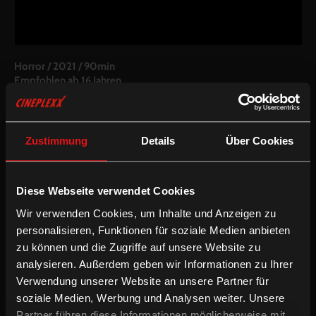
Horror
/
2021
/
90min
Empfohlen ab 16 Jahren
AT
Regie:
Johannes Grenzfurthner
Drehbuch:
Johannes Grenzfurthner, Samantha Lienhard
Zustimmung
Details
Über Cookies
Kamera:
Florian Hofer
Schnitt:
Johannes Grenzfurthner, Florian Hofer
Besetzung:
Ethan Haslam, Johannes Grenzfurthner, Katharina
Diese Webseite verwendet Cookies
Rose u. a.
Wir verwenden Cookies, um Inhalte und Anzeigen zu
Fassung:
personalisieren, Funktionen für soziale Medien anbieten
Englische OV (optional mit deUT und enUT)
zu können und die Zugriffe auf unsere Website zu
Weitere Filme von Johannes Grenzfurthner:
Razzennest
analysieren. Außerdem geben wir Informationen zu Ihrer
Verwendung unserer Website an unsere Partner für
/
/
Drama
Horror
Thriller
soziale Medien, Werbung und Analysen weiter. Unsere
Partner führen diese Informationen möglicherweise mit