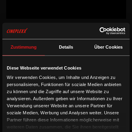
Thriller
/
2020
/
95min
Freigegeben ab 16 Jahren
AT
Zustimmung
Details
Über Cookies
Regie:
Stefan Müller
Drehbuch:
Stefan Müller
Kamera:
Susanne Hassler
Diese Webseite verwendet Cookies
Schnitt:
Stefan Müller
Besetzung:
Paul Hassler, Caroline Mercedes Hochfelner, August
Wir verwenden Cookies, um Inhalte und Anzeigen zu
Schmölzer, Sophia Grabner, Siruan Darbandi, Corinna Pumm, Eva
personalisieren, Funktionen für soziale Medien anbieten
Maria Marold u.a.
zu können und die Zugriffe auf unsere Website zu
Sprache & Untertitel :
Deutsche OV
analysieren. Außerdem geben wir Informationen zu Ihrer
/
Action
Thriller
Verwendung unserer Website an unsere Partner für
soziale Medien, Werbung und Analysen weiter. Unsere
Partner führen diese Informationen möglicherweise mit
Frank arbeitet als Auftragskiller für ein großes Verbrechersyndikat
weiteren Daten zusammen, die Sie ihnen bereitgestellt
in der Steiermark. Als er eines Tages den Auftrag erhält, ein