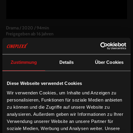
Drama
/
2020
/
94min
Freigegeben ab 16 Jahren
AT / CH
Regie:
Iliana Estañol, Johanna Lietha
Drehbuch:
Iliana Estañol, Johanna Lietha
Zustimmung
Details
Über Cookies
Kamera:
Georg Geutebrück, Steven Heyse
Schnitt:
Lisa Geretschläger, Sebastian Longariva
Besetzung:
Sara Toth, Kerem Abdelhamed, Max Kuess, Luca von
Schrader, Melissa Irowa, Valentin Gruber, Doris Schretzmayer,
Diese Webseite verwendet Cookies
Marcel Mohab
Wir verwenden Cookies, um Inhalte und Anzeigen zu
Inkludierte Sprachfassungen:
personalisieren, Funktionen für soziale Medien anbieten
Deutsche OV
zu können und die Zugriffe auf unsere Website zu
analysieren. Außerdem geben wir Informationen zu Ihrer
Podcast Filmseiterl (Episode 4):
Verwendung unserer Website an unsere Partner für
Lovecut
soziale Medien, Werbung und Analysen weiter. Unsere