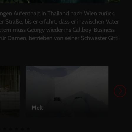
angen Aufenthalt in Thailand nach Wien zurück.
er Straße, bis er erfährt, dass er inzwischen Vater
ttern muss Georgy wieder ins Callboy-Business
 für Damen, betrieben von seiner Schwester Gitti.
I’m 
Melt
Be
LEIHEN
LEI