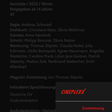
Komödie
/
2022
/
98min
Freigegeben ab 14 Jahren
AT
Regie:
Andreas Schmied
Drehbuch:
Christiane Kalss, Silvia Wohlmut
Kamera:
Anna Hawlicek
Schnitt:
Philipp Broszek, Olivia Retzer
Besetzung:
Thomas Stipsits, Claudia Kottal, Julia
Edtmeier, Ulrike Beimpold, Agnes Hausmann, Angelika
Niedetzky, Caroline Frank, Lilian Jane Gartner, Patrick
Seletzky, Markus Zett, Ferdinand Seebacher, Erich
Altenkopf
Magazin:
Kuratierung
von Thomas Stipsits
Inkludierte Sprachfassungen:
Deutsche OV
Audiodeskription
Zustimmung
Audiodeskription
/
Komödie