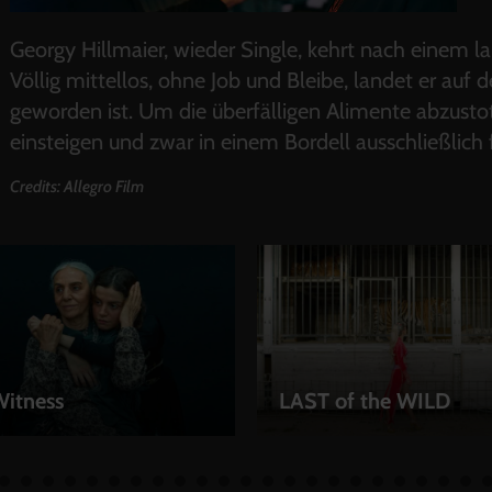
Georgy Hillmaier, wieder Single, kehrt nach einem l
Völlig mittellos, ohne Job und Bleibe, landet er auf d
geworden ist. Um die überfälligen Alimente abzusto
einsteigen und zwar in einem Bordell ausschließlich
Credits: Allegro Film
Witness
LAST of the WILD
EN
LEIHEN