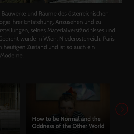
 27 Bauwerke und Räume des österreichischen
logie ihrer Entstehung. Anzusehen und zu
stellungen, seines Materialverständnisses und
edreht wurde in Wien, Niederösterreich, Paris
m heutigen Zustand und ist so auch ein
 Moderne.
How to be Normal and the
Oddness of the Other World
Hap
LEIHEN
LEI