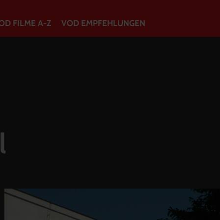
OD FILME A-Z
VOD EMPFEHLUNGEN
VOD Filme A-Z
VOD Empfehlungen
So geht’s
l
Filmpakete
Gutscheine
Account
Warenkorb
Suche