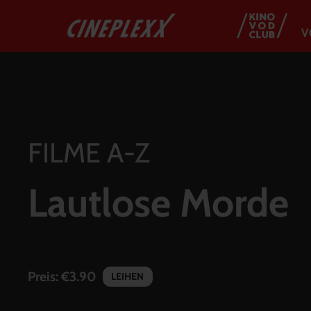
V
FILME A-Z
Lautlose Morde
Preis:
€3.90
LEIHEN