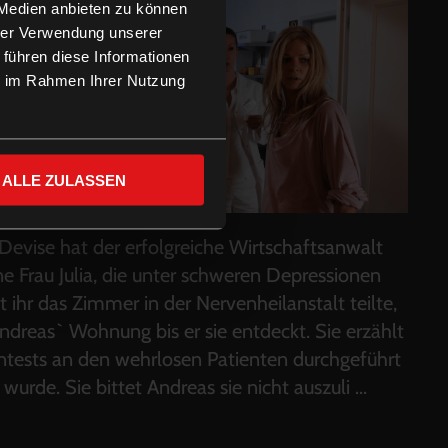
 Medien anbieten zu können
hrer Verwendung unserer
 führen diese Informationen
ie im Rahmen Ihrer Nutzung
ALLE ZULASSEN
er Devise hat der erfolgreiche Wirtschaftsanwalt
ne Frau Julia, die unter schweren Depressionen
it ihr das Zimmer in der Nervenheilanstalt teilte,
 Andreas` Wohnung bis er sie entdeckt. Sie erzählt
ntests an den wehrlosen Patienten durchgeführt
urde. Sie bittet Andreas sie nicht auszuli
...