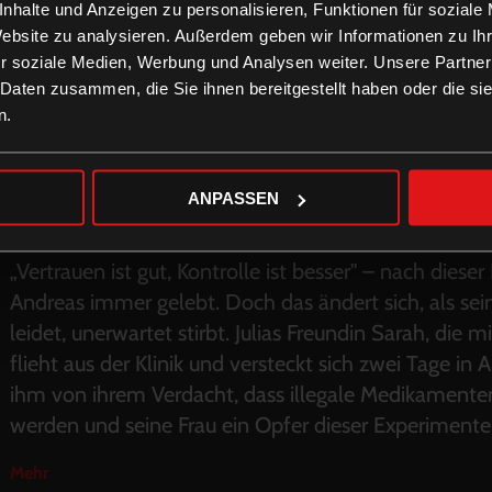
nhalte und Anzeigen zu personalisieren, Funktionen für soziale
Website zu analysieren. Außerdem geben wir Informationen zu I
r soziale Medien, Werbung und Analysen weiter. Unsere Partner
 Daten zusammen, die Sie ihnen bereitgestellt haben oder die s
n.
ANPASSEN
„Vertrauen ist gut, Kontrolle ist besser" – nach dies
Andreas immer gelebt. Doch das ändert sich, als sei
leidet, unerwartet stirbt. Julias Freundin Sarah, die m
flieht aus der Klinik und versteckt sich zwei Tage in
ihm von ihrem Verdacht, dass illegale Medikamente
werden und seine Frau ein Opfer dieser Experimente w
Mehr