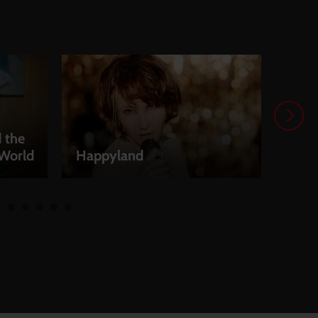
 the
 World
Happyland
The 
LEIHEN
LEI