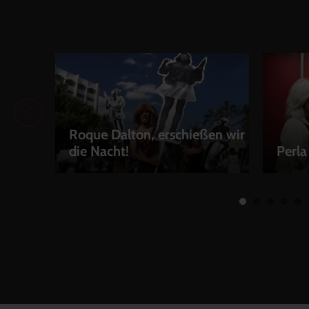
Roque Dalton, erschießen wir
die Nacht!
Perla
LEIHEN
LEIH