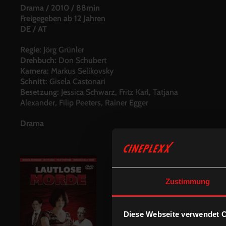
Drama
/
2010
/
88min
Freigegeben ab 12 Jahren
DE / AT
Regie:
Jörg Grünler
Drehbuch:
Don Schubert
Kamera:
Markus Selikovsky
Schnitt:
Gisela Castonari
Besetzung:
Jessica Schwarz, Fritz Karl, Tatjana
Alexander, Filip Peeters, Rainer Egger
Drama
Zustimmung
Diese Webseite verwendet 