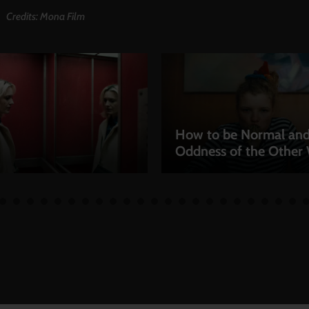
Credits: Mona Film
How to be Normal and
Oddness of the Other
EN
LEIHEN