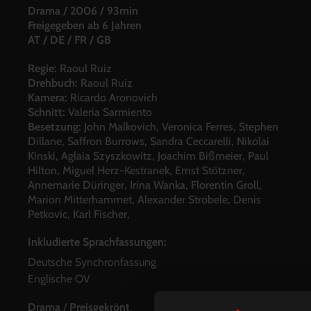
Drama
/
2006
/
93min
Freigegeben ab 6 Jahren
AT / DE / FR / GB
Regie:
Raoul Ruiz
Drehbuch:
Raoul Ruiz
Kamera:
Ricardo Aronovich
Schnitt:
Valeria Sarmiento
Besetzung:
John Malkovich, Veronica Ferres, Stephen
Dillane, Saffron Burrows, Sandra Ceccarelli, Nikolai
Kinski, Aglaia Szyszkowitz, Joachim Bißmeier, Paul
Hilton, Miguel Herz-Kestranek, Ernst Stötzner,
Annemarie Düringer, Irina Wanka, Florentin Groll,
Marion Mitterhammet, Alexander Strobele, Denis
Petkovic, Karl Fischer,
Inkludierte Sprachfassungen:
Deutsche Synchronfassung
Englische OV
Drama
/
Preisgekrönt