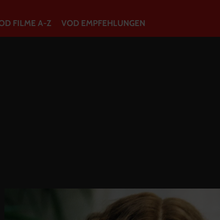
OD FILME A-Z
VOD EMPFEHLUNGEN
VOD Filme A-Z
VOD Empfehlungen
So geht’s
Filmpakete
Gutscheine
Account
Warenkorb
Suche