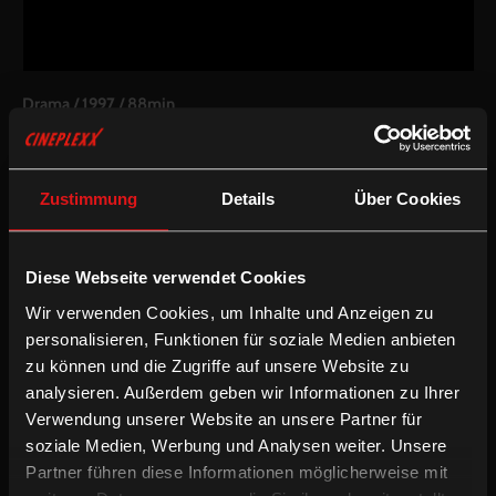
Drama
/
1997
/
88min
AT
Regie:
Goran Rebic
Drehbuch:
Goran Rebic
Zustimmung
Details
Über Cookies
Kamera:
Jerzy Palacz
Schnitt:
Andreas Kopriva
Besetzung:
Michi Jovanovic, Eva Mattes, Merab Ninidze, Ljubisa
Diese Webseite verwendet Cookies
Samardzic, Tamara Simunovic, Ratka Krstulovic-Kusturica, Wolf
Bachofner, Aleksandar Jovanovic, Loretta Pflaum, Salko Saric,
Wir verwenden Cookies, um Inhalte und Anzeigen zu
Roswitha Soukop
personalisieren, Funktionen für soziale Medien anbieten
zu können und die Zugriffe auf unsere Website zu
/
Drama
Preisgekrönt
analysieren. Außerdem geben wir Informationen zu Ihrer
Verwendung unserer Website an unsere Partner für
Jugofilm, ein Manifest gegen Gewalt, erzählt die ergreifende
soziale Medien, Werbung und Analysen weiter. Unsere
Geschichte einer seit Jahrzehnten in Wien ansässigen
Partner führen diese Informationen möglicherweise mit
Gastarbeiterfamilie, deren ruhiges bürgerliches Leben durch den