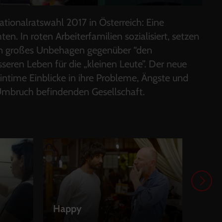
tionalratswahl 2017 in Österreich: Eine
en. In roten Arbeiterfamilien sozialisiert, setzen
aben großes Unbehagen gegenüber “den
seren Leben für die „kleinen Leute”. Der neue
 intime Einblicke in ihre Probleme, Ängste und
 Umbruch befindenden Gesellschaft.
Im B
Happy
Dire
LEIHEN
LEI