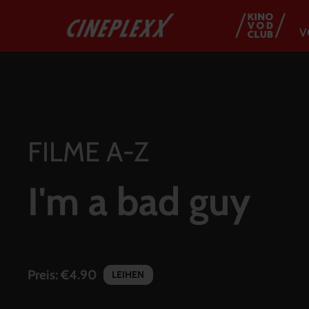
V
FILME A-Z
I'm a bad guy
Preis:
€4.90
LEIHEN