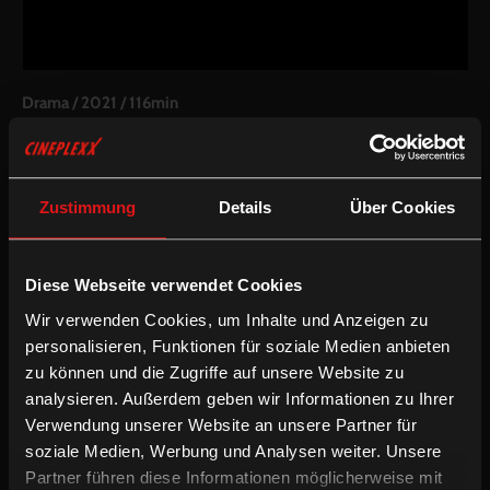
Drama
/
2021
/
116min
AT / DE
Regie:
Sebastian Meise
Drehbuch:
Thomas Reider, Sebastian Meise
Zustimmung
Details
Über Cookies
Kamera:
Crystel Fournier
Schnitt:
Joana Scrinzi
Besetzung:
Franz Rogowski, Georg Friedrich, Anton von Lucke,
Thomas Prenn u.a.
Diese Webseite verwendet Cookies
Sprache & Untertitel:
Mehrsprachige OV mit partiellen deUT
Wir verwenden Cookies, um Inhalte und Anzeigen zu
Podcast filmfilter (Episode 16):
personalisieren, Funktionen für soziale Medien anbieten
"Große Freiheit": Sebastian Meise - Der Freibeuter
zu können und die Zugriffe auf unsere Website zu
analysieren. Außerdem geben wir Informationen zu Ihrer
/
Drama
Preisgekrönt
Verwendung unserer Website an unsere Partner für
soziale Medien, Werbung und Analysen weiter. Unsere
Im repressiven Nachkriegsdeutschland wird Hans wegen seiner
Partner führen diese Informationen möglicherweise mit