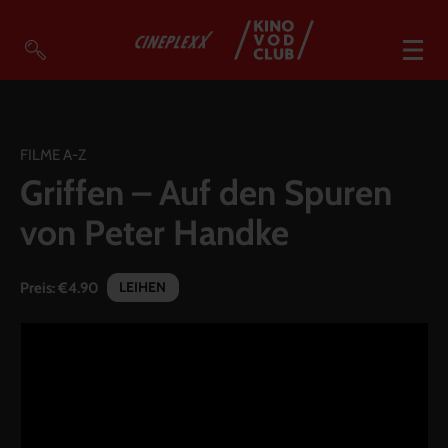
VOD Filme A-Z
VOD Empfehlungen
FILME A-Z
Griffen – Auf den Spuren
So geht’s
von Peter Handke
Filmpakete
Gutscheine
LEIHEN
Preis:
€4.90
Account
Warenkorb
Suche