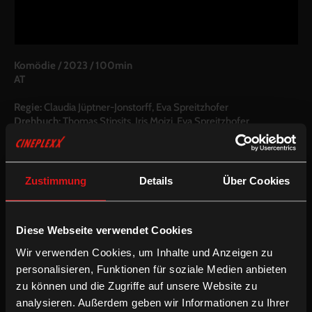
Komödie
/
2023
/
100min
AT
Regie:
Claudia Jüptner-Jonstorff, Eva Spreitzhofer
Drehbuch:
Thomas Stipsits, Iris Moizi, Eva Spreitzhofer
Kamera:
Andreas Löv, Eva Testor
Schnitt:
Birgit Alava Ordoñez, Claudia Linzer
Besetzung:
Thomas Stipsits, Claudia Kottal, Katharina Straßer,
Erwin Steinhauer, Mona Seefried, u. a.
Zustimmung
Details
Über Cookies
Fassung:
Mehrsprachige OV mit partiellen deUT (optional mit deUT für
Diese Webseite verwendet Cookies
Hörgeschädigte)
Wir verwenden Cookies, um Inhalte und Anzeigen zu
Weitere Filme von Eva Spreitzhofer:
Unter Blinden
&
Womit
personalisieren, Funktionen für soziale Medien anbieten
haben wir das verdient?
zu können und die Zugriffe auf unsere Website zu
Magazin:
Interview
&
Kuratierung
von Thomas Stipsits
analysieren. Außerdem geben wir Informationen zu Ihrer