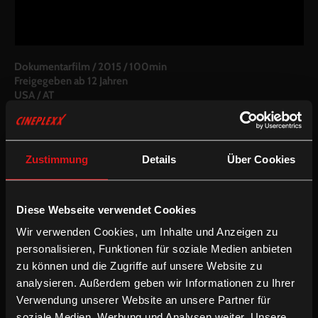
Dokumentarfilm
/
2015
/
100min
Freigegeben ab 12 Jahren
USA / AT
Regie:
Friedrich Moser
Drehbuch:
Friedrich Moser
Kamera:
Friedrich Moser
Zustimmung
Details
Über Cookies
Schnitt:
Jesper Osmund, Kirk von Heflin
Besetzung:
Bill Binney, Thomas Drake, Diane Roark, Ed Loomis,
Kirk Wiebe, Jesselyn Radack
Diese Webseite verwendet Cookies
Inkludierte Sprachfassungen:
Wir verwenden Cookies, um Inhalte und Anzeigen zu
Deutsche Synchronfassung
personalisieren, Funktionen für soziale Medien anbieten
Englische OV
zu können und die Zugriffe auf unsere Website zu
analysieren. Außerdem geben wir Informationen zu Ihrer
/
Dokumentarfilm
Preisgekrönt
Verwendung unserer Website an unsere Partner für
soziale Medien, Werbung und Analysen weiter. Unsere