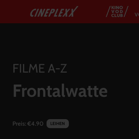
V
FILME A-Z
Frontalwatte
Preis:
€4.90
LEIHEN