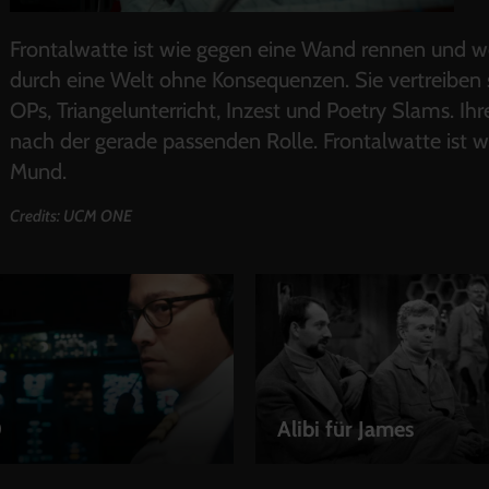
Frontalwatte ist wie gegen eine Wand rennen und wei
durch eine Welt ohne Konsequenzen. Sie vertreiben 
OPs, Triangelunterricht, Inzest und Poetry Slams. I
nach der gerade passenden Rolle. Frontalwatte ist 
Mund.
Credits: UCM ONE
0
Alibi für James
EN
LEIHEN