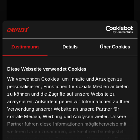
Drama
/
2007
/
119min
Freigegeben ab 16 Jahren
AT / LUX
Zustimmung
Details
Über Cookies
Regie:
Peter Payer
Drehbuch:
Peter Payer, nach „Der jüngste Tag“ von Ödön von
Horvàth
Diese Webseite verwendet Cookies
Kamera:
Andreas Berger
Wir verwenden Cookies, um Inhalte und Anzeigen zu
Schnitt:
Cordula Werner
Besetzung:
Frank Giering, Lavinia Wilson, Corinna Harfouch,
personalisieren, Funktionen für soziale Medien anbieten
Alfred Dorfer, Robert Stadlober, Thierry van Werveke
zu können und die Zugriffe auf unsere Website zu
analysieren. Außerdem geben wir Informationen zu Ihrer
Drama
Verwendung unserer Website an unsere Partner für
soziale Medien, Werbung und Analysen weiter. Unsere
Freigesprochen ist eine Geschichte über Schuld und Lüge: In
Partner führen diese Informationen möglicherweise mit
einem kleinen Ort löst der Kuss des korrekten Fahrdienstleiters
weiteren Daten zusammen, die Sie ihnen bereitgestellt
Thomas Hudetz und der Studentin Anna ein furchtbares
haben oder die sie im Rahmen Ihrer Nutzung der Dienste