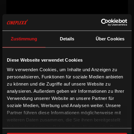
Dokumentarfilm
/
2010
/
110min
AT / NL
Zustimmung
Details
Über Cookies
Regie:
Allan Sekula & Noel Burch
Drehbuch:
Allan Sekula & Noel Burch
Kamera:
Attila Boa, Wolfgang Thaler
Diese Webseite verwendet Cookies
Schnitt:
Menno Boerema
Wir verwenden Cookies, um Inhalte und Anzeigen zu
Besetzung:
Nina Hagen
Sprache & Untertitel:
Mehrsprachige OV mit partiellen deUT
personalisieren, Funktionen für soziale Medien anbieten
zu können und die Zugriffe auf unsere Website zu
Dokumentarfilm
analysieren. Außerdem geben wir Informationen zu Ihrer
Verwendung unserer Website an unsere Partner für
soziale Medien, Werbung und Analysen weiter. Unsere
Wer das Meer beherrscht, ruiniert die Welt! Der berühmte
amerikanische Fotograf und Filmemacher Allan Sekula und sein
Partner führen diese Informationen möglicherweise mit
Senior-Partner Noel Burch zeigen, dass das Meer nach wie vor die
weiteren Daten zusammen, die Sie ihnen bereitgestellt
ökonomische Basis für die Globalisierung von Warenverkehr und
haben oder die sie im Rahmen Ihrer Nutzung der Dienste
Arbeit ist. Forgotten Space erzählt vom Siegeszug der Logistik, die