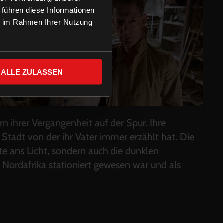
 führen diese Informationen
ie im Rahmen Ihrer Nutzung
ALLE ZULASSEN
rn ihrer Vergangenheit auf der Spur. Ihre
 Stadt von der ihr Vater immer erzählt hat. Die
te ans Licht, sondern auch die dunklen
 Nordafrika stationiert gewesen war und als