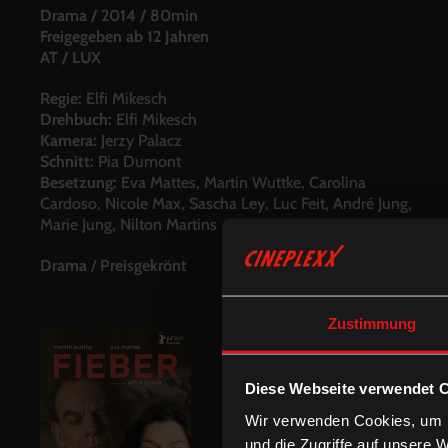
Drama
/
2014
/
80min
Freigegeben ab 12 Jahren
AT / LUX
Regie:
Elfi Mikesch
Drehbuch:
Elfi Mikesch
Kamera:
Jerzy Palacz
Schnitt:
Pia Dumont
Besetzung:
Eva Mattes, Martin Wuttke, Carolina
Cardoso, Nicole Max, Sascha Ley, Luc Feit, André Jung,
Marie Jung, Nilton Martins
Drama
/
Preisgekrönt
Zustimmung
Diese Webseite verwendet 
Wir verwenden Cookies, um I
und die Zugriffe auf unsere 