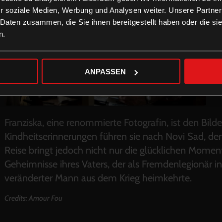
r soziale Medien, Werbung und Analysen weiter. Unsere Partner
 Daten zusammen, die Sie ihnen bereitgestellt haben oder die s
n.
ANPASSEN
Franziska, eine renommierte Fotografin, ist den Bilde
Kindheitserinnerungen führen sie nach Novi Sad, der
Reise bringt jedoch nicht nur die glücklichen Momen
Geheimnisse ihres Vaters, der als Fremdenlegionär in
veränderter Mann aus dem Krieg heimkehrte.
Credits: Amour Fou