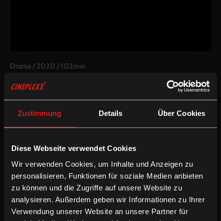
Drama
/
2020
/
102min
AT
Regie:
Arash T. Riahi
Drehbuch:
Arash T. Riahi (Frei nach dem Roman „Oskar & Lilli“
Zustimmung
Details
Über Cookies
von Monika Helfer)
Kamera:
Enzo Brandner
Schnitt:
Julia Drack & Stepan Bechinger
Besetzung:
Leopold Pallua, Rosa Zant, Anna Fenderl, Christine
Diese Webseite verwendet Cookies
Ostermayer, Alexandra Maria Nutz u.a.
Wir verwenden Cookies, um Inhalte und Anzeigen zu
Sprache & Untertitel:
Deutsche OV
personalisieren, Funktionen für soziale Medien anbieten
/
Drama
Preisgekrönt
zu können und die Zugriffe auf unsere Website zu
analysieren. Außerdem geben wir Informationen zu Ihrer
Verwendung unserer Website an unsere Partner für
Die tschetschenischen Flüchtlingskinder Oskar und Lilli leben seit