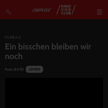
VOD Filme A-Z
VOD Empfehlungen
FILME A-Z
Ein bisschen bleiben wir
So geht’s
noch
Filmpakete
Gutscheine
LEIHEN
Preis:
€4.90
Account
Warenkorb
Suche