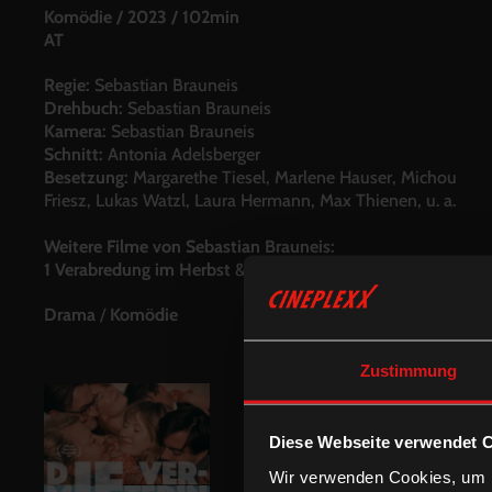
Komödie
/
2023
/
102min
AT
Regie:
Sebastian Brauneis
Drehbuch:
Sebastian Brauneis
Kamera:
Sebastian Brauneis
Schnitt:
Antonia Adelsberger
Besetzung:
Margarethe Tiesel, Marlene Hauser, Michou
Friesz, Lukas Watzl, Laura Hermann, Max Thienen, u. a.
Weitere Filme von Sebastian Brauneis:
1 Verabredung im Herbst
&
3 Freunde 2 Feinde
Drama
/
Komödie
Zustimmung
Diese Webseite verwendet 
Wir verwenden Cookies, um I