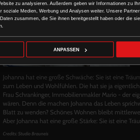
Website zu analysieren. Außerdem geben wir Informationen zu I
r soziale Medien, Werbung und Analysen weiter. Unsere Partner
 Daten zusammen, die Sie ihnen bereitgestellt haben oder die s
n.
ANPASSEN
Johanna hat eine große Schwäche: Sie ist eine Trä
zum Leben und Wohlfühlen. Die hat sie ja eigentlic
Frau Schrankinger, Immobilienmakler Mario - der eig
wären. Denn die machen Johanna das Leben sprichwö
Blatt zu wenden? Schönes Wohnen bleibt mittlerweil
Aber Johanna hat eine große Stärke: Sie ist eine Trä
Credits: Studio Brauneis