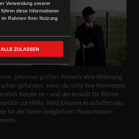
hrer Verwendung unserer
 führen diese Informationen
ie im Rahmen Ihrer Nutzung
ALLE ZULASSEN
umerin. Johannas größter Wunsch: eine Wohnung
h schon gefunden, wenn da nicht ihre Vermieterin
entlich Reeder ist - und der Anwalt Dr. Winter
rtlich zur Hölle. Wird Johanna es schaffen das
e für die Vielen lediglich ein Wunschtraum.
umerin.