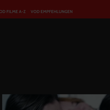
OD FILME A-Z
VOD EMPFEHLUNGEN
VOD Filme A-Z
VOD Empfehlungen
So geht’s
Filmpakete
Gutscheine
Account
Warenkorb
Suche