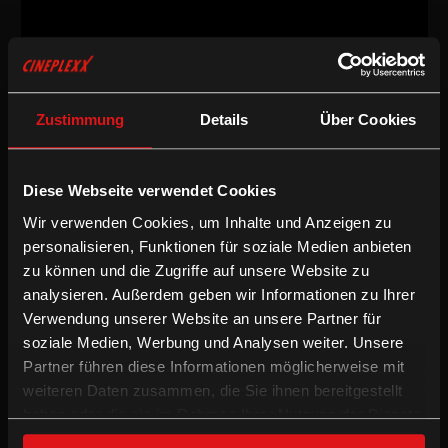
Drama
/
2012
/
112min
Freigegeben ab 12 Jahren
Zustimmung
Details
Über Cookies
AT / DE / PL
Regie:
Barbara Albert
Diese Webseite verwendet Cookies
Drehbuch:
Barbara Albert
Kamera:
Bogumił Godfrejów
Wir verwenden Cookies, um Inhalte und Anzeigen zu
Schnitt:
Monika Willi
personalisieren, Funktionen für soziale Medien anbieten
Besetzung:
Anna Fischer, Hanns Schuschnig, August Zirner,
zu können und die Zugriffe auf unsere Website zu
Daniela Sea, Itay Tiran, Winfried Glatzeder, Almut Zircher
analysieren. Außerdem geben wir Informationen zu Ihrer
Drama
Verwendung unserer Website an unsere Partner für
soziale Medien, Werbung und Analysen weiter. Unsere
Partner führen diese Informationen möglicherweise mit
Die Lebenden erzählt die persönliche Reise der 25jährigen Sita.
weiteren Daten zusammen, die Sie ihnen bereitgestellt
Eine Reise in die belastete Vergangenheit ihrer Familie; eine Reise
die sie von Berlin über Wien und Warschau bis nach Rumänien
haben oder die sie im Rahmen Ihrer Nutzung der Dienste
führt. Die Lebenden ist die autobiografisch inspirierte Geschichte
gesammelt haben.