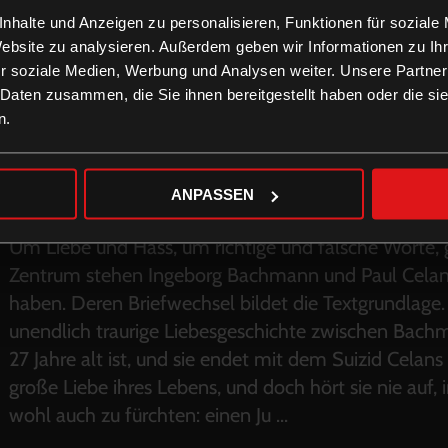
nhalte und Anzeigen zu personalisieren, Funktionen für soziale
Website zu analysieren. Außerdem geben wir Informationen zu I
r soziale Medien, Werbung und Analysen weiter. Unsere Partner
 Daten zusammen, die Sie ihnen bereitgestellt haben oder die s
n.
ANPASSEN
Um Liebe und Hass, um richtige und falsche Worte, 
Zentrum stehen Ingeborg Bachmann und Paul Celan,
haben. Deren Briefwechsel bildet die Textgrundlage.
unendlich traurige Liebesgeschichte zwischen Bachm
27 Jahre alt ist, und sie endet mit dem Suizid Celans
große Liebe ihres Lebens, und doch hört sie nie auf
wohl auch zu fürchten: einen Ju
...