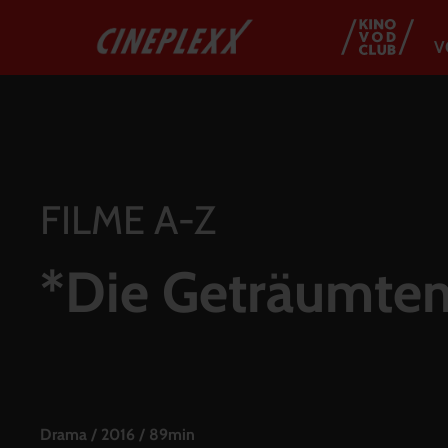
V
FILME A-Z
*Die Geträumte
Drama
/
2016
/
89min