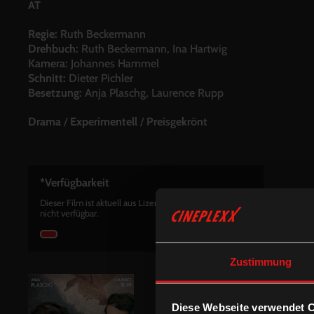
AT
Regie:
Ruth Beckermann
Drehbuch:
Ruth Beckermann, Ina Hartwig
Kamera:
Johannes Hammel
Schnitt:
Dieter Pichler
Besetzung:
Anja Plaschg, Laurence Rupp
Drama
/
Experimentell
/
Preisgekrönt
*Verfügbarkeit
Dieser Film ist aktuell aus Lizenzrechtlichen Gründen
nicht verfügbar.
Zustimmung
Diese Webseite verwendet 