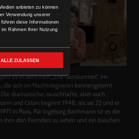
 Medien anbieten zu können
hrer Verwendung unserer
 führen diese Informationen
ie im Rahmen Ihrer Nutzung
ALLE ZULASSEN
geht es in dem Film „Die Geträumten“. Im
 die sich im Nachkriegswien kennengelernt
 Die dramatische, rauschhafte, aber auch
ann und Celan beginnt 1948, als sie 22 und er
 1971 in Paris. Für Ingeborg Bachmann ist es die
, in ihm den Fremden zu sehen und ein bisschen