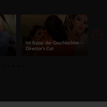
Im Bazar der Geschlechter –
Director’s Cut
LAST
LEIHEN
LEI