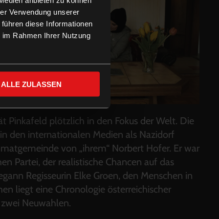
hrer Verwendung unserer
 führen diese Informationen
ie im Rahmen Ihrer Nutzung
ALLE ZULASSEN
t Pinkafeld plötzlich in den Fokus der Welt. Die
 in den internationalen Medien als Nazidorf
Heimatgemeinde von „ihrem“ Norbert Hofer. Er war
hen Partei, der realistische Chancen auf das
gann Regisseurin Elke Groen, den Menschen in
en liegt eine Chronologie österreichischer
d zwei Neuwahlen.