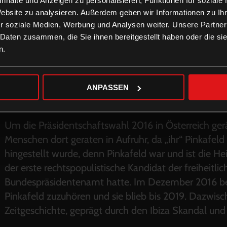
Website zu analysieren. Außerdem geben wir Informationen zu I
r soziale Medien, Werbung und Analysen weiter. Unsere Partner
 Daten zusammen, die Sie ihnen bereitgestellt haben oder die s
n.
ANPASSEN
Um die Präsidentschaftswahl 2016 in Österreich gerä
Menschen dort geraten in Aufruhr, da „ihr“ Pinkafeld
hingestellt wurde, denn Pinkafeld war und ist die 
der erste rechtspopulistische Kandidat der freiheitlic
Bundespräsidentenamt hatte. Im Dezember 2016 be
Pinkafeld zuzuhören und sie blieb bis 2019. Dazwisch
Zeitgeschichte, geprägt durch den Ibiza Skandal un