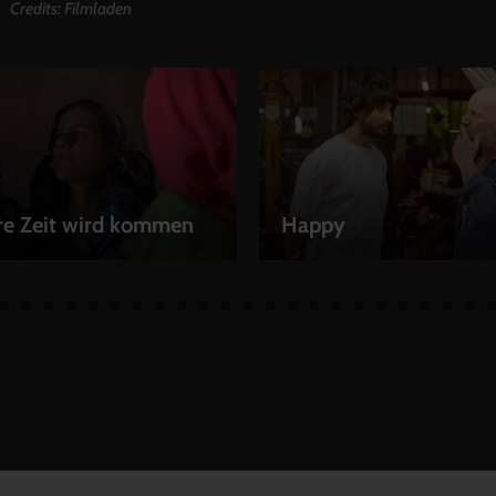
Credits: Filmladen
re Zeit wird kommen
Happy
EN
LEIHEN