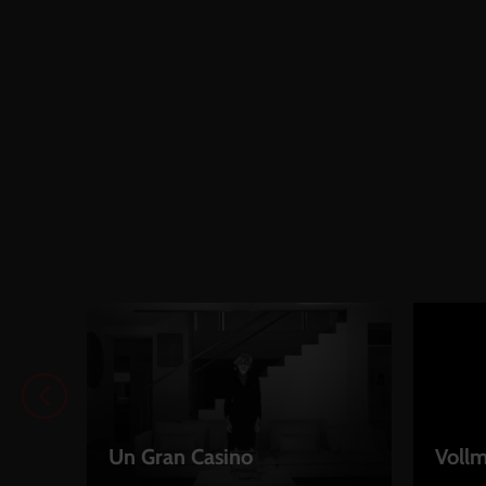
Un Gran Casino
Voll
LEIHEN
LEIH