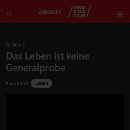
VOD Filme A-Z
VOD Empfehlungen
FILME A-Z
Das Leben ist keine
So geht’s
Generalprobe
Filmpakete
Gutscheine
LEIHEN
Preis:
€4.90
Account
Warenkorb
Suche