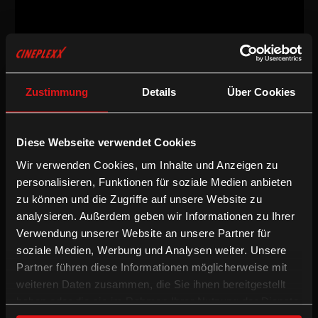
Dokumentarfilm
/
2014
/
93min
AT
Zustimmung
Details
Über Cookies
Regie:
Johannes Holzhauser
Drehbuch:
Johannes Holzhausen, Constantin Wulff
Kamera:
Joerg Burger, Attila Boa
Diese Webseite verwendet Cookies
Schnitt:
Dieter Pichler
Wir verwenden Cookies, um Inhalte und Anzeigen zu
Dokumentarfilm
personalisieren, Funktionen für soziale Medien anbieten
zu können und die Zugriffe auf unsere Website zu
analysieren. Außerdem geben wir Informationen zu Ihrer
Ein neugieriger und verschmitzt humorvoller Blick hinter die
Verwendung unserer Website an unsere Partner für
Kulissen einer weltberühmten Kulturinstitution. Regisseur
soziale Medien, Werbung und Analysen weiter. Unsere
Johannes Holzhausen und sein Filmteam habe sich über zwei
Jahre im Kunsthistorischen Museum in Wien umgesehen. In
Partner führen diese Informationen möglicherweise mit
aufmerksamem Direct Cinema-Stil - kein Off-Kommentar, keine
weiteren Daten zusammen, die Sie ihnen bereitgestellt
Interviews, keine Begleitmusik - beobachtet der Film die
haben oder die sie im Rahmen Ihrer Nutzung der Dienste
vielgestaltigen Arbeitsprozesse, die daran mitwirken, der Kunst