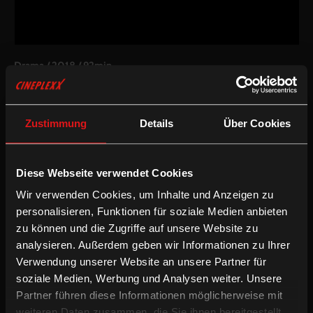
Drama
/
2018
/
92min
Freigegeben ab 14 Jahren
AT
Regie:
Stefan A. Lukacs
Zustimmung
Details
Über Cookies
Drehbuch:
Stefan A Lukacs
Kamera:
Andreas Thlahammer, Xiaosu Han
Schnitt:
Julia Drack
Diese Webseite verwendet Cookies
Besetzung:
Laurence Rupp, Anton Noori, Anna Suk, Roland
Düringer, Marie Hofstätter
Wir verwenden Cookies, um Inhalte und Anzeigen zu
personalisieren, Funktionen für soziale Medien anbieten
Inkludierte Sprachfassungen:
zu können und die Zugriffe auf unsere Website zu
Deutsche OV
analysieren. Außerdem geben wir Informationen zu Ihrer
Deutsche OV mit Audiodeskription
Verwendung unserer Website an unsere Partner für
soziale Medien, Werbung und Analysen weiter. Unsere
/
/
/
Action
Audiodeskription
Drama
Preisgekrönt
Partner führen diese Informationen möglicherweise mit
weiteren Daten zusammen, die Sie ihnen bereitgestellt