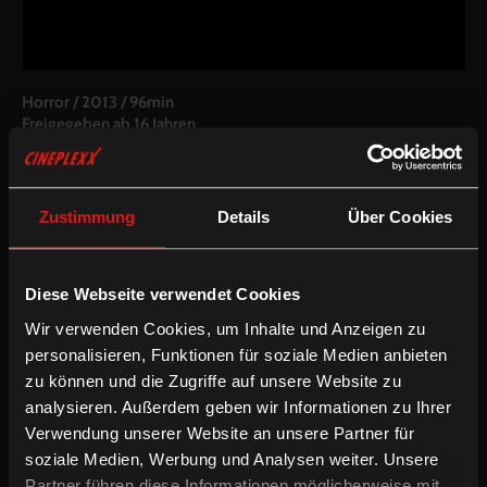
Horror
/
2013
/
96min
Freigegeben ab 16 Jahren
AT
Regie:
Marvin Kren
Drehbuch:
Marvin Kren, Benjamin Hessler
Zustimmung
Details
Über Cookies
Kamera:
Moritz Schultheiß
Schnitt:
Daniel Prochaska
Besetzung:
Gerhard Liebmann, Edita Malovcic, Hille Beseler,
Diese Webseite verwendet Cookies
Peter Knaack, Felix Römer, Brigitte Kren, Wolfgang Pampel,
Murathan Muslu, Adina Vetter, Michael Fuith
Wir verwenden Cookies, um Inhalte und Anzeigen zu
personalisieren, Funktionen für soziale Medien anbieten
Fassung:
zu können und die Zugriffe auf unsere Website zu
Deutsche OV
analysieren. Außerdem geben wir Informationen zu Ihrer
Horror
Verwendung unserer Website an unsere Partner für
soziale Medien, Werbung und Analysen weiter. Unsere
Partner führen diese Informationen möglicherweise mit