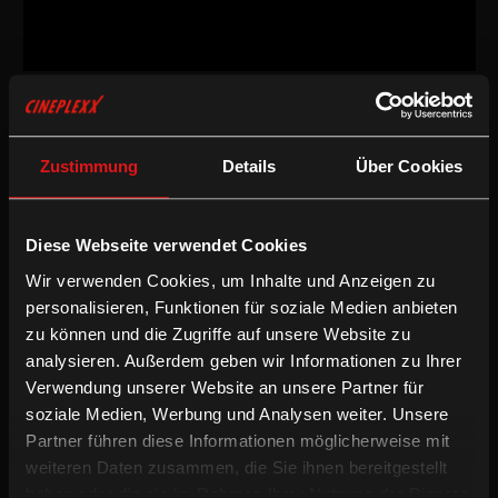
Drama
/
2017
/
98min
Freigegeben ab 12 Jahren
DE
Zustimmung
Details
Über Cookies
Regie:
Tom Lass
Drehbuch:
Ilinca Florian, Tom Lass
Kamera:
Jieun Yi
Diese Webseite verwendet Cookies
Schnitt:
Tom Lass, Daniel Hacker, Maja Tennstedt
Wir verwenden Cookies, um Inhalte und Anzeigen zu
Besetzung:
Tom Lass, Naomi Achternbusch, Clara Schramm,
Dimitri Stapfer
personalisieren, Funktionen für soziale Medien anbieten
zu können und die Zugriffe auf unsere Website zu
/
Drama
International
analysieren. Außerdem geben wir Informationen zu Ihrer
Verwendung unserer Website an unsere Partner für
soziale Medien, Werbung und Analysen weiter. Unsere
Ferdi findet sich hässlich – aber wie schön, dass Jona an ihm
Interesse zeigt. Liegt wohl daran, dass sie blind ist. Was Ferdi nicht
Partner führen diese Informationen möglicherweise mit
weiß: Jona tut nur so, als ob sie blind ist. Um möglichst billig in
weiteren Daten zusammen, die Sie ihnen bereitgestellt
einer Blinden-WG wohnen zu können. Wie lange kann sie diese
haben oder die sie im Rahmen Ihrer Nutzung der Dienste