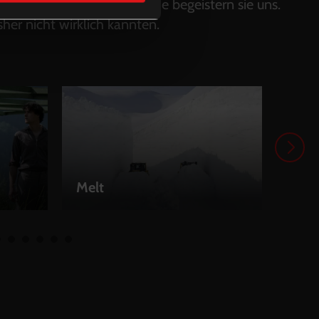
hen Energie und Lebensfreude begeistern sie uns.
isher nicht wirklich kannten.
Melt
Alib
LEIHEN
LEI