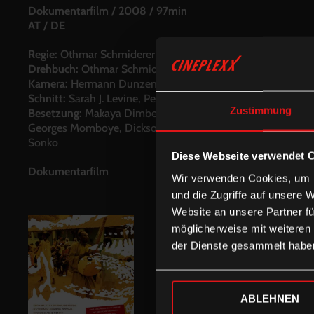
Dokumentarfilm
/
2008
/
97min
AT / DE
Regie:
Othmar Schmiderer
Drehbuch:
Othmar Schmiderer
Kamera:
Hermann Dunzendorfer
Schnitt:
Sarah J. Levine, Peter Przygodda
Zustimmung
Besetzung:
Makaya Dimbelolo, Ebraima Tata Dindin,
Georges Momboye, Dickson Oppong, Mingue Diagne
Sonko
Diese Webseite verwendet 
Dokumentarfilm
Wir verwenden Cookies, um I
und die Zugriffe auf unsere 
Website an unsere Partner fü
möglicherweise mit weiteren
der Dienste gesammelt habe
ABLEHNEN