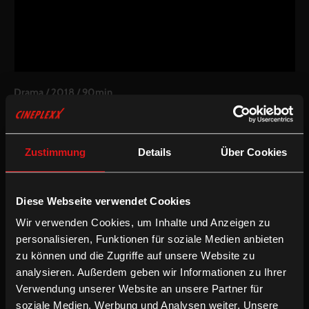
Drama
/
2018
/
90min
AT / DE / MA
Regie:
Shirin Neshat
Drehbuch:
Shirin Neshat, Shoja Azari
Zustimmung
Details
Über Cookies
Kamera:
Martin Gschlacht
Schnitt:
Nadia Ben Rachid
Besetzung:
Neda Rahmanian, Yasmin Raeis, Mehdi Moinzadeh,
Diese Webseite verwendet Cookies
Kais Nashif
Wir verwenden Cookies, um Inhalte und Anzeigen zu
Inkludierte Sprachfassungen:
personalisieren, Funktionen für soziale Medien anbieten
Mehrsprachige OV mit partieller deutscher Synchronisierung
zu können und die Zugriffe auf unsere Website zu
und partiellen deUT
analysieren. Außerdem geben wir Informationen zu Ihrer
Mehrsprachige OV mit partiellen enUT
Verwendung unserer Website an unsere Partner für
Mehrsprachige OV mit Audiodeskription
soziale Medien, Werbung und Analysen weiter. Unsere