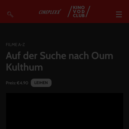
VOD Filme A-Z
VOD Empfehlungen
FILME A-Z
Auf der Suche nach Oum
So geht’s
Kulthum
Filmpakete
Gutscheine
LEIHEN
Preis:
€4.90
Account
Warenkorb
Suche