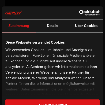
Drama
/
2011
/
90min
Zustimmung
Details
Über Cookies
Freigegeben ab 12 Jahren
AT
Regie:
Karl Markovics
Diese Webseite verwendet Cookies
Drehbuch:
Karl Markovics
Wir verwenden Cookies, um Inhalte und Anzeigen zu
Kamera:
Martin Gschlacht
Schnitt:
Alarich Lenz
personalisieren, Funktionen für soziale Medien anbieten
Besetzung:
Thomas Schubert, Karin Lischka, Gerhard Liebmann,
zu können und die Zugriffe auf unsere Website zu
Georg Friedrich, Stefan Matousch, Georg Veitl, Klaus Rott, Luna
analysieren. Außerdem geben wir Informationen zu Ihrer
Mijović, Reinhold G. Moritz
Verwendung unserer Website an unsere Partner für
/
soziale Medien, Werbung und Analysen weiter. Unsere
Drama
Preisgekrönt
Partner führen diese Informationen möglicherweise mit
weiteren Daten zusammen, die Sie ihnen bereitgestellt
Ein 19jähriger wegen Totschlags verurteilter junger Mann steht
haben oder die sie im Rahmen Ihrer Nutzung der Dienste
nach vier Jahren Haft an der Kippe zwischen vorzeitiger
gesammelt haben.
Entlassung und Verbüßung der Vollstrafe. Ein Job bei der Wiener