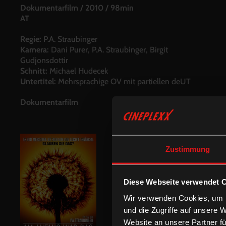
Dokumentarfilm
/
2010
/
98min
AT
Regie:
P.A. Straubinger
Kamera:
Dani Purer, P.A. Straubinger, Birgit
Gudjonsdottir
Schnitt:
Michael Hudecek
Untertitel:
Mehrsprachige OV mit partiellen deUT
Dokumentarfilm
Zustimmung
Diese Webseite verwendet 
Wir verwenden Cookies, um I
und die Zugriffe auf unsere 
Website an unsere Partner fü