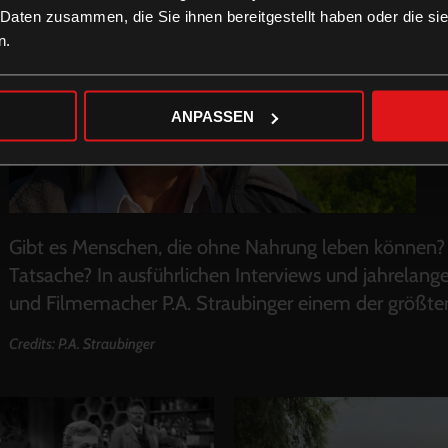
 Daten zusammen, die Sie ihnen bereitgestellt haben oder die s
n.
ANPASSEN
Gibt es Menschen, die ohne Nahrung leben können? 
Tatsache? In ausführlichen Interviews und jahrelange
und Filmemacher P.A. Straubinger einem der größte
Credits: P.A. Straubinger