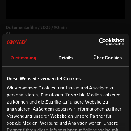
Dokumentarfilm
/
2025
/
90min
AT
Regie:
Judith Zdesar
Drehbuch:
Judith Zdesar
Kamera:
Judith Zdesar
Zustimmung
Details
Über Cookies
Schnitt:
Judith Zdesar, Lisa Zoe Geretschläger
Besetzung:
Christian Pfeiffer, Norbert Schmidtberger, Sigmund
Spitzer, Christian Fenz, Christian Wagner, Moritz Lisson, Florian
Diese Webseite verwendet Cookies
Kandelsdorfer, Peter Lenauer, Manuel Eckenfellner, Jakob Legat
u. a.
Wir verwenden Cookies, um Inhalte und Anzeigen zu
personalisieren, Funktionen für soziale Medien anbieten
Dokumentarfilm
zu können und die Zugriffe auf unsere Website zu
analysieren. Außerdem geben wir Informationen zu Ihrer
In einer Welt, in der Katastrophen allgegenwärtig sind,
Verwendung unserer Website an unsere Partner für
begleitetdie Regisseurin Judith Zdesar im Dokumentarfilm
soziale Medien, Werbung und Analysen weiter. Unsere
ALARM die freiwilligen Feuerwehrleute von Wiener Neustadt bei
Partner führen diese Informationen möglicherweise mit