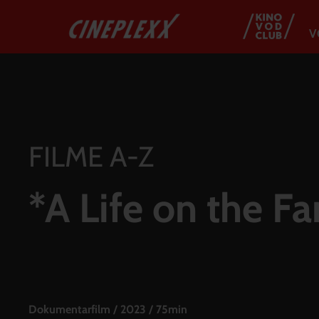
V
FILME A-Z
*A Life on the F
Dokumentarfilm
/
2023
/
75min