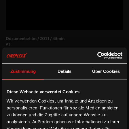
Dokumentarfilm
/
2021
/
45min
AT
Regie:
Fabian Eder
Kamera:
Astrid Heubrandtner, Richi Wagner, Carlo Hofmann,
Ortrun Bauer, Rupert Kasper, Marie-Thérèse Zumtobel, Hanna
Zustimmung
Details
Über Cookies
Hofstätter
Schnitt:
Esther Fischer
Bundle:
Alle 15 Folgen im Paket um 30€
Diese Webseite verwendet Cookies
Wir verwenden Cookies, um Inhalte und Anzeigen zu
Inkludierte Sprachfassungen:
Deutsche OV (optional mit mit deUT)
personalisieren, Funktionen für soziale Medien anbieten
Trailer/Teaser:
Englisch ohne Untertitel
zu können und die Zugriffe auf unsere Website zu
analysieren. Außerdem geben wir Informationen zu Ihrer
/
Deutsche UT
Dokumentarfilm
Verwendung unserer Website an unsere Partner für