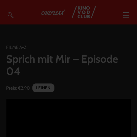
VOD Filme A-Z
VOD Empfehlungen
FILME A-Z
Sprich mit Mir – Episode
So geht’s
04
Filmpakete
Gutscheine
LEIHEN
Preis:
€2.90
Account
Warenkorb
Suche