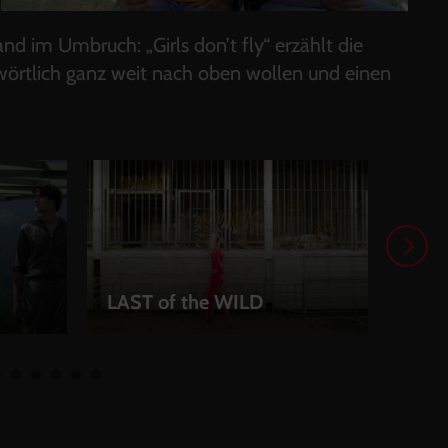
d im Umbruch: „Girls don’t fly“ erzählt die
wörtlich ganz weit nach oben wollen und einen
Wenn
du d
LAST of the WILD
läch
LEIHEN
LEI