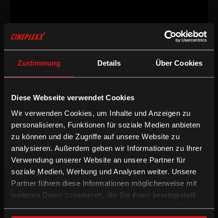
Thriller
/
2010
/
95min
Freigegeben ab 16 Jahren
Zustimmung
Details
Über Cookies
AT / CH
Regie:
Robert A. Pejo
Drehbuch:
Robert A. Pejo, Agnes Pluch, Günter Pscheider
Diese Webseite verwendet Cookies
Kamera:
Gergely Pohárnok
Wir verwenden Cookies, um Inhalte und Anzeigen zu
Schnitt:
Loredana Cristelli
Besetzung:
Dorka Gryllus, Ursina Lardi, Andreas Lust, Merab
personalisieren, Funktionen für soziale Medien anbieten
Ninidze, Oszkar Niary
zu können und die Zugriffe auf unsere Website zu
analysieren. Außerdem geben wir Informationen zu Ihrer
/
/
Drama
Preisgekrönt
Thriller
Verwendung unserer Website an unsere Partner für
soziale Medien, Werbung und Analysen weiter. Unsere
Ein anonymes, jedoch populäres Snuff-Video taucht am
Partner führen diese Informationen möglicherweise mit
Osterwochenende auf, an dem Heinrich und Eva deren alten
weiteren Daten zusammen, die Sie ihnen bereitgestellt
Freund Thomas und dessen neue Freundin besuchen. Der
haben oder die sie im Rahmen Ihrer Nutzung der Dienste
erschreckende Inhalt des Videos drängt sich in die Realität, als