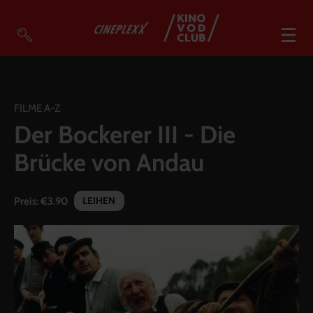
VOD Filme A-Z
VOD Empfehlungen
FILME A-Z
Der Bockerer III - Die
So geht’s
Brücke von Andau
Filmpakete
Gutscheine
LEIHEN
Preis:
€3.90
Account
Warenkorb
Suche