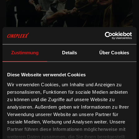
Drama
/
2000
/
97min
Freigegeben ab 12 Jahren
AT
Zustimmung
Details
Über Cookies
Regie:
Franz Antel
Drehbuch:
Franz Antel, Kurt Huemer
Kamera:
Hans Selikovsky
Diese Webseite verwendet Cookies
Schnitt:
Charlotte Müllner
Wir verwenden Cookies, um Inhalte und Anzeigen zu
Besetzung:
Karl Merkatz, Sascha Wussow, Caroline Vasicek,
Heinrich Schweiger, Heinz Petters, Volker Schmidt, Marianne
personalisieren, Funktionen für soziale Medien anbieten
Nentwich, Heinz Marecek, Thaddäus Podgorski, Dolores
zu können und die Zugriffe auf unsere Website zu
Schmidinger, Katalin Szántó, Adi Hirschal, Herbert Pendl, Gideon
analysieren. Außerdem geben wir Informationen zu Ihrer
Singer
Verwendung unserer Website an unsere Partner für
/
soziale Medien, Werbung und Analysen weiter. Unsere
Drama
Komödie
Partner führen diese Informationen möglicherweise mit
weiteren Daten zusammen, die Sie ihnen bereitgestellt