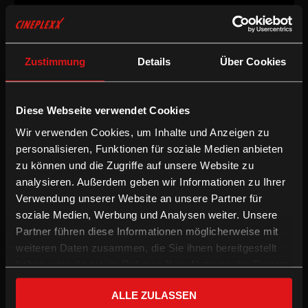
Zustimmung
Details
Über Cookies
Dokumentarfilm
/
2016
/
92min
AT / FR / BE
Regie:
Robert Schabus
Diese Webseite verwendet Cookies
Drehbuch:
Robert Schabus
Wir verwenden Cookies, um Inhalte und Anzeigen zu
Kamera:
Lukas Gnaiger
Schnitt:
Paul Michael Sedlacek, Robert Schabus
personalisieren, Funktionen für soziale Medien anbieten
zu können und die Zugriffe auf unsere Website zu
Dokumentarfilm
analysieren. Außerdem geben wir Informationen zu Ihrer
Verwendung unserer Website an unsere Partner für
soziale Medien, Werbung und Analysen weiter. Unsere
Die Bäuerinnen und Bauern produzieren die Lebensmittel. Der
Handel vertreibt die Lebensmittel. Wir alle kaufen die
Partner führen diese Informationen möglicherweise mit
Lebensmittel. Man möchte meinen, alle in diesem Kreislauf
weiteren Daten zusammen, die Sie ihnen bereitgestellt
profitieren von diesem Verhältnis untereinander. Die Realität in
haben oder die sie im Rahmen Ihrer Nutzung der Dienste
der Landwirtschaft, in der Agrarpolitik und im Handel stellt sich
gesammelt haben.
aber gänzlich anders dar.
ALLE ZULASSEN