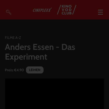
VOD Filme A-Z
VOD Empfehlungen
FILME A-Z
Anders Essen - Das
So geht’s
Experiment
Filmpakete
Gutscheine
LEIHEN
Preis:
€4.90
Account
Warenkorb
Suche