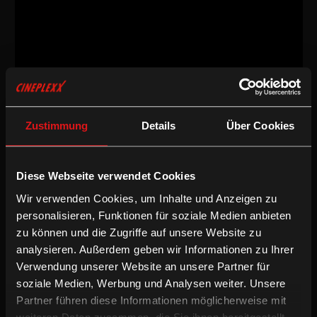
Dokumentarfilm
/
2020
/
84min
AT
Zustimmung
Details
Über Cookies
Regie:
Kurt Langbein & Andrea Ernst
Kamera:
Christian Roth, Michael Rottmann, Valentin
Platzgummer
Diese Webseite verwendet Cookies
Schnitt:
Alexandra Wedenig
Sprache & Untertitel:
Deutsche OV
Wir verwenden Cookies, um Inhalte und Anzeigen zu
personalisieren, Funktionen für soziale Medien anbieten
Dokumentarfilm
zu können und die Zugriffe auf unsere Website zu
analysieren. Außerdem geben wir Informationen zu Ihrer
Unsere Art zu essen belastet das Klima. Doch wie groß ist die
Verwendung unserer Website an unsere Partner für
CO2-Last tatsächlich und stimmt die Behauptung, dass unsere
soziale Medien, Werbung und Analysen weiter. Unsere
Rinder eigentlich auf den Feldern der Sojabauern in Brasilien
Partner führen diese Informationen möglicherweise mit
stehen? Für den Film "Anders essen – Das Experiment" wird