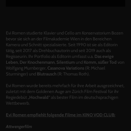
Evi Romen studierte Klavier und Cello am Konservatorium Bozen
bevor sie sich an der Filmakademie Wien in den Bereichen
Kamera und Schnitt spezialisierte. Seit 1990 ist sie als Editorin
tätig, seit 2017 als Drehbuchautorin und seit 2019 auch als
Regisseurin. Ihr Portfolio als Editorin umfasst u.a.
Das ewige
Leben
,
Der Knochenmann
,
Silentium
und
Komm, süßer Tod
von
Wolfgang Murnberger,
Casanova Variations
(R: Michael
Sturminger) und
Blutrausch
(R: Thomas Roth).
Evi Romen wurde bereits mehrfach für ihre Arbeit ausgezeichnet,
zuletzt mit dem Goldenen Auge am Zürich Film Festival für ihr
Regiedebüt „
Hochwald
“ als bester Film im deutschsprachigen
Wettbewerb.
Evi Romen empfiehlt folgende Filme im KINO VOD CLUB:
Attwengerfilm